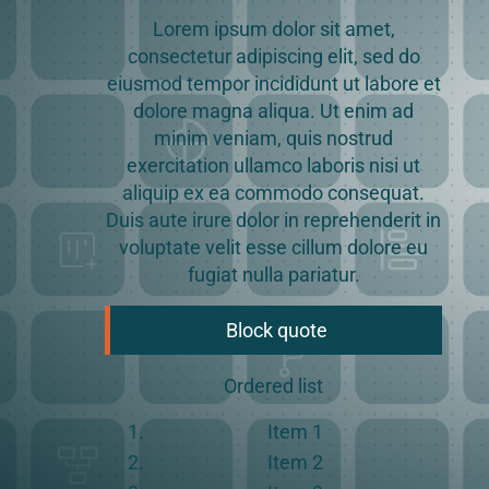
Lorem ipsum dolor sit amet,
consectetur adipiscing elit, sed do
eiusmod tempor incididunt ut labore et
dolore magna aliqua. Ut enim ad
minim veniam, quis nostrud
exercitation ullamco laboris nisi ut
aliquip ex ea commodo consequat.
Duis aute irure dolor in reprehenderit in
voluptate velit esse cillum dolore eu
fugiat nulla pariatur.
Block quote
Ordered list
Item 1
Item 2