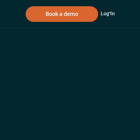
Book a demo
Log In
sources
About Us
n