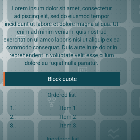
Lorem ipsum dolor sit amet, consectetur
adipiscing elit, sed do eiusmod tempor
incididunt ut labore et dolore magna aliqua. Ut
enim ad minim veniam, quis nostrud
exercitation ullamco laboris nisi ut aliquip ex ea
commodo consequat. Duis aute irure dolor in
reprehenderit in voluptate velit esse cillum
dolore eu fugiat nulla pariatur.
Block quote
Ordered list
Item 1
Item 2
Item 3
Unordered list