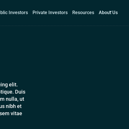
blic Investors
Private Investors
Resources
About Us
Corporations
Public Investors
Private Investors
Re
Book a demo
Log I
ng elit.
tique. Duis
m nulla, ut
s nibh et
 sem vitae