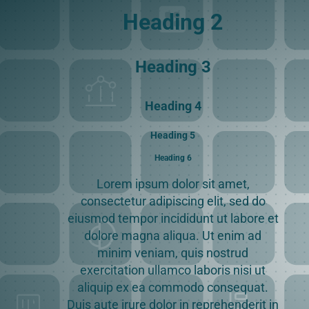
Heading 2
Heading 3
Heading 4
Heading 5
Heading 6
Lorem ipsum dolor sit amet,
consectetur adipiscing elit, sed do
eiusmod tempor incididunt ut labore et
dolore magna aliqua. Ut enim ad
minim veniam, quis nostrud
exercitation ullamco laboris nisi ut
aliquip ex ea commodo consequat.
Duis aute irure dolor in reprehenderit in