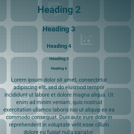
Heading 2
Heading 3
Heading 4
Heading 5
Heading 6
Lorem ipsum dolor sit amet, consectetur
adipiscing elit, sed do eiusmod tempor
incididunt ut labore et dolore magna aliqua. Ut
enim ad minim veniam, quis nostrud
exercitation ullamco laboris nisi ut aliquip ex ea
commodo consequat. Duis aute irure dolor in
reprehenderit in voluptate velit esse cillum
dolore eu fugiat nulla pariatur.