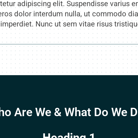
etur adipiscing elit. Suspendisse varius e
 eros dolor interdum nulla, ut commodo dia
 imperdiet. Nunc ut sem vitae risus tristiq
o Are We & What Do We 
Heading 1