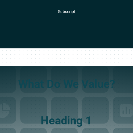
Subscript
What Do We Value?
Heading 1