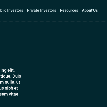
blic Investors
Private Investors
Resources
About Us
Corporations
Public Investors
Private Investors
Re
Book a demo
Log I
ng elit.
tique. Duis
m nulla, ut
s nibh et
 sem vitae